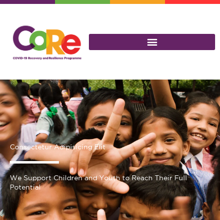
Skip
to
content
Consectetur Adipisicing Elit
We Support Children and Youth to Reach Their Full
Potential