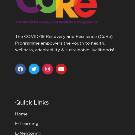
The COVID-19 Recovery and Resilience (CoRe)
Programme empowers the youth to health,
wellness, adaptability & sustainable livelihoods!
F
T
I
Y
a
w
n
o
c
i
s
u
e
t
t
t
b
t
a
u
o
e
g
b
o
r
r
e
Quick Links
k
a
m
Home
E-Learning
E-Mentoring